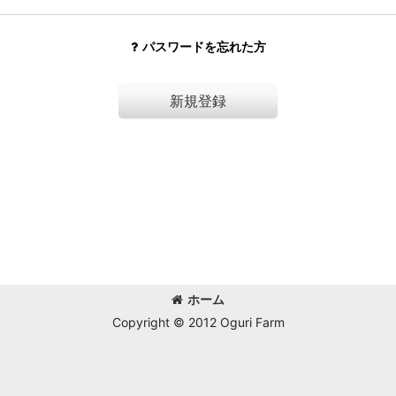
パスワードを忘れた方
新規登録
ホーム
Copyright © 2012 Oguri Farm