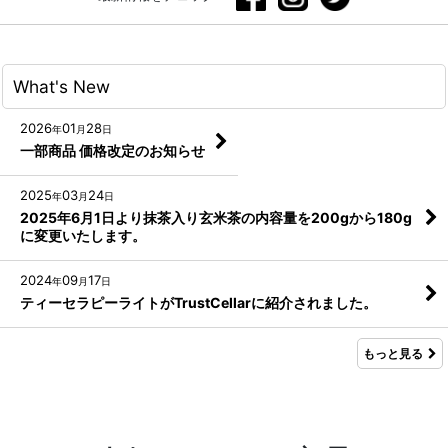
What's New
2026
01
28
年
月
日
一部商品 価格改定のお知らせ
2025
03
24
年
月
日
2025年6月1日より抹茶入り玄米茶の内容量を200gから180g
に変更いたします。
2024
09
17
年
月
日
ティーセラピーライトがTrustCellarに紹介されました。
もっと見る