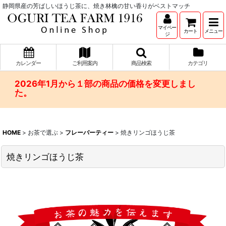
静岡県産の芳ばしいほうじ茶に、焼き林檎の甘い香りがベストマッチ
マイペー
カート
メニュー
ジ
カレンダー
ご利用案内
商品検索
カテゴリ
2026年1月から１部の商品の価格を変更しまし
た。
HOME
>
お茶で選ぶ
>
フレーバーティー
>
焼きリンゴほうじ茶
焼きリンゴほうじ茶