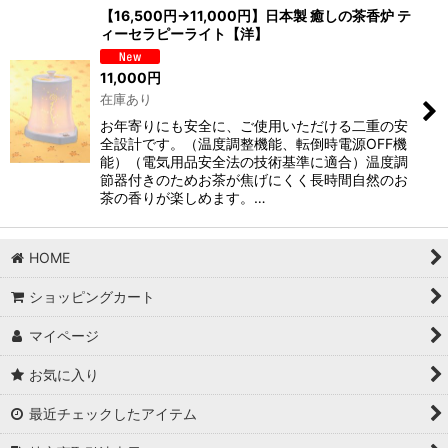
【16,500円→11,000円】日本製 癒しの茶香炉 テ
ィーセラピーライト【洋】
並び順
:
11,000
円
在庫あり
絞り込む
お年寄りにも安全に、ご使用いただける二重の安
全設計です。（温度調整機能、転倒時電源OFF機
能）（電気用品安全法の技術基準に適合）温度調
節器付きのためお茶が焦げにくく長時間自然のお
茶の香りが楽しめます。…
HOME
ショッピングカート
マイページ
お気に入り
最近チェックしたアイテム