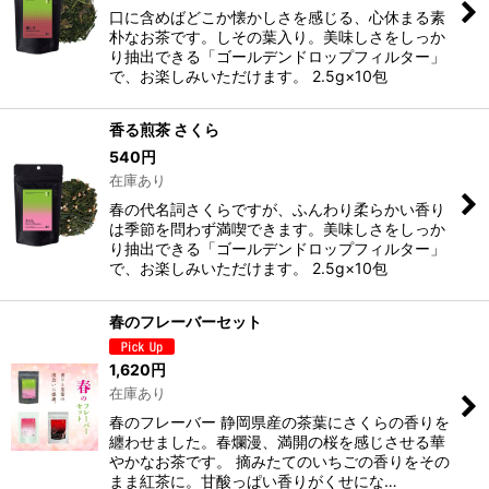
口に含めばどこか懐かしさを感じる、心休まる素
朴なお茶です。しその葉入り。美味しさをしっか
り抽出できる「ゴールデンドロップフィルター」
で、お楽しみいただけます。 2.5g×10包
香る煎茶 さくら
540
円
在庫あり
春の代名詞さくらですが、ふんわり柔らかい香り
は季節を問わず満喫できます。美味しさをしっか
り抽出できる「ゴールデンドロップフィルター」
で、お楽しみいただけます。 2.5g×10包
春のフレーバーセット
1,620
円
在庫あり
春のフレーバー 静岡県産の茶葉にさくらの香りを
纏わせました。春爛漫、満開の桜を感じさせる華
やかなお茶です。 摘みたてのいちごの香りをその
まま紅茶に。甘酸っぱい香りがくせにな…