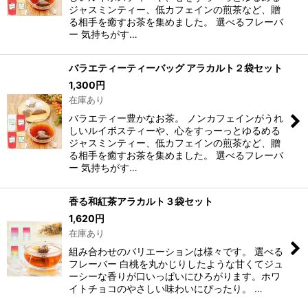
ジャスミンティー、低カフェインの煎茶など、贈
る相手を癒すお茶を集めました。 選べるフレーバ
ー 気持ちがす…
バラエティーティーバッグ アラカルト２袋セット
1,300
円
在庫あり
バラエティー豊かなお茶。 ノンカフェインがうれ
しいルイボスティーや、心をすっーっとゆるめる
ジャスミンティー、低カフェインの煎茶など、贈
る相手を癒すお茶を集めました。 選べるフレーバ
ー 気持ちがす…
香る和紅茶アラカルト３袋セット
1,620
円
在庫あり
組み合わせのバリエーションは様々です。 選べる
フレーバー 白桃を丸かじりしたような甘くてジュ
ーシーな香りが口いっぱいにひろがります。ホワ
イトチョコのやさしい味わいにぴったり。 …