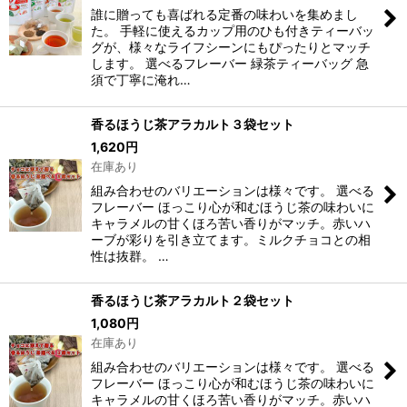
誰に贈っても喜ばれる定番の味わいを集めまし
た。 手軽に使えるカップ用のひも付きティーバッ
グが、様々なライフシーンにもぴったりとマッチ
します。 選べるフレーバー 緑茶ティーバッグ 急
須で丁寧に淹れ…
香るほうじ茶アラカルト３袋セット
1,620
円
在庫あり
組み合わせのバリエーションは様々です。 選べる
フレーバー ほっこり心が和むほうじ茶の味わいに
キャラメルの甘くほろ苦い香りがマッチ。赤いハ
ーブが彩りを引き立てます。ミルクチョコとの相
性は抜群。 …
香るほうじ茶アラカルト２袋セット
1,080
円
在庫あり
組み合わせのバリエーションは様々です。 選べる
フレーバー ほっこり心が和むほうじ茶の味わいに
キャラメルの甘くほろ苦い香りがマッチ。赤いハ