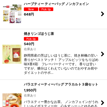
ハーブティー ティーバッグ ノンカフェイン
並び順
:
648
円
絞り込む
焼きリンゴほうじ茶
540
円
在庫あり
静岡県産の芳ばしいほうじ茶に、焼き林檎の甘い
香りがベストマッチ！ アップルビッツをちりばめ
味X香X彩 フレーバーティーです。 香りは甘い
ですが、糖分はくわえていないのでおやすみ前や
ダイエットのサポ…
バラエティーティーバッグ アラカルト３袋セット
1,950
円
在庫あり
バラエティー豊かなお茶。 ノンカフェインがうれ
しいルイボスティーや、心をすっーっとゆるめる