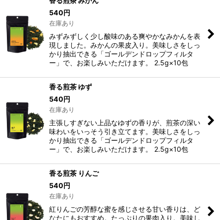
香る煎茶 みかん
540
円
在庫あり
みずみずしく少し酸味のある爽やかなみかんを表
現しました。みかんの果皮入り。美味しさをしっ
かり抽出できる「ゴールデンドロップフィルタ
ー」で、お楽しみいただけます。 2.5g×10包
香る煎茶 ゆず
540
円
在庫あり
主張しすぎない上品なゆずの香りが、煎茶の深い
味わいをいっそう引き立てます。美味しさをしっ
かり抽出できる「ゴールデンドロップフィルタ
ー」で、お楽しみいただけます。 2.5g×10包
香る煎茶 りんご
540
円
在庫あり
紅りんごの芳醇な蜜を感じさせる甘い香りは、ど
なたにもおすすめ。たっぷりの果肉入り。美味し