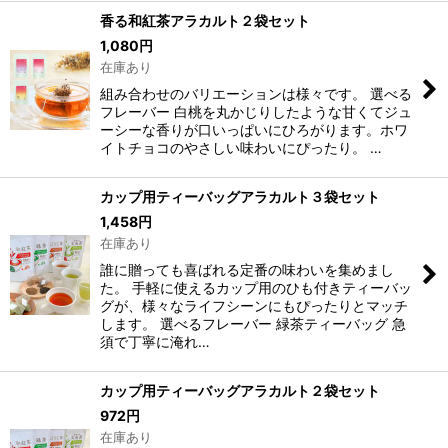
香る和紅茶アラカルト２袋セット
1,080
円
在庫あり
組み合わせのバリエーションは様々です。 選べる
フレーバー 白桃を丸かじりしたような甘くてジュ
ーシーな香りが口いっぱいにひろがります。ホワ
イトチョコのやさしい味わいにぴったり。 …
カップ用ティーバッグアラカルト３袋セット
1,458
円
在庫あり
誰に贈っても喜ばれる定番の味わいを集めまし
た。 手軽に使えるカップ用のひも付きティーバッ
グが、様々なライフシーンにもぴったりとマッチ
します。 選べるフレーバー 緑茶ティーバッグ 急
須で丁寧に淹れ…
カップ用ティーバッグアラカルト２袋セット
972
円
在庫あり