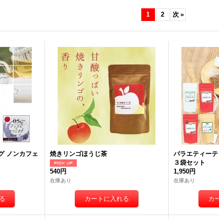
1
2
次
»
グ ノンカフェ
焼きリンゴほうじ茶
バラエティーテ
３袋セット
540円
1,950円
在庫あり
在庫あり