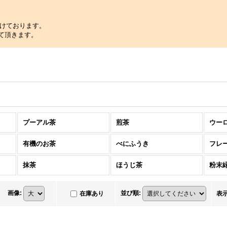
けております。
せて頂きます。
プーアル茶
煎茶
ウー
有機のお茶
べにふうき
フレ
抹茶
ほうじ茶
粉末
画像
:
並び順
:
在庫あり
表