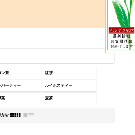
ロン茶
紅茶
ーバーティー
ルイボスティー
緑茶
麦茶
示方法
: