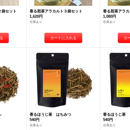
２袋セット
香る煎茶アラカルト３袋セット
香る煎茶アラカ
1,620円
1,080円
在庫あり
在庫あり
ル
香るほうじ茶 はちみつ
香るほうじ茶 
540円
540円
在庫あり
在庫あり