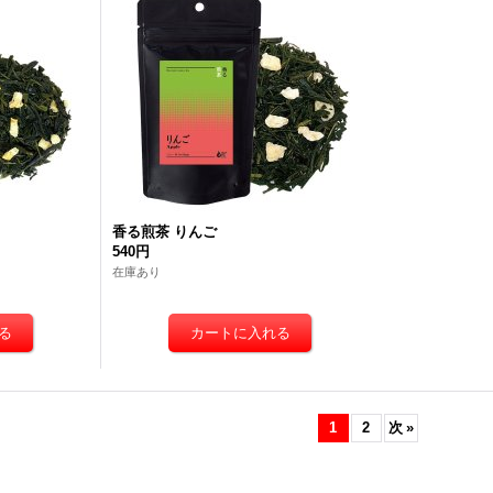
香る煎茶 りんご
540円
在庫あり
1
2
次
»