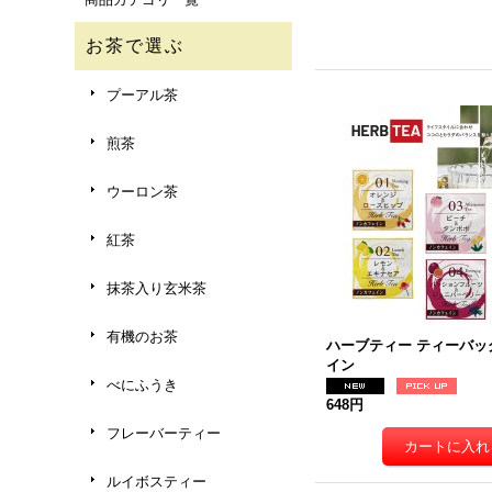
お茶で選ぶ
プーアル茶
煎茶
ウーロン茶
紅茶
抹茶入り玄米茶
有機のお茶
ハーブティー ティーバッ
イン
べにふうき
648円
フレーバーティー
ルイボスティー