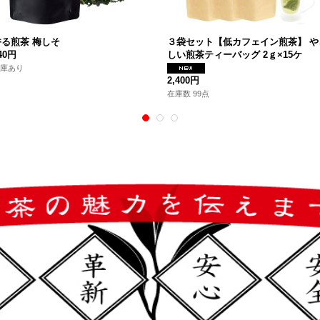
香る煎茶 梅しそ
３袋セット【低カフェイン煎茶】 や
40円
しい煎茶ティーバッグ 2ｇ×15ケ
庫あり
2,400円
在庫数 99点