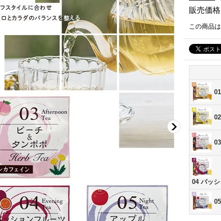
販売価格
この商品は
0
0
0
04 パ
0