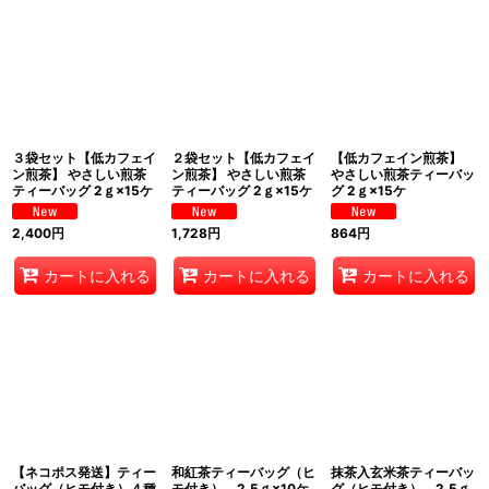
並び順
:
絞り込む
３袋セット【低カフェイ
２袋セット【低カフェイ
【低カフェイン煎茶】
ン煎茶】 やさしい煎茶
ン煎茶】 やさしい煎茶
やさしい煎茶ティーバッ
ティーバッグ 2ｇ×15ケ
ティーバッグ 2ｇ×15ケ
グ 2ｇ×15ケ
2,400
円
1,728
円
864
円
カートに入れる
カートに入れる
カートに入れる
【ネコポス発送】ティー
和紅茶ティーバッグ（ヒ
抹茶入玄米茶ティーバッ
バッグ（ヒモ付き）４種
モ付き） 2.5ｇ×10ケ
グ（ヒモ付き） 2.5ｇ