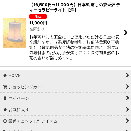
【16,500円→11,000円】日本製 癒しの茶香炉 テ
ィーセラピーライト【洋】
並び順
:
11,000
円
在庫あり
絞り込む
お年寄りにも安全に、ご使用いただける二重の安
全設計です。（温度調整機能、転倒時電源OFF機
能）（電気用品安全法の技術基準に適合）温度調
節器付きのためお茶が焦げにくく長時間自然のお
茶の香りが楽しめます。…
HOME
ショッピングカート
マイページ
お気に入り
最近チェックしたアイテム