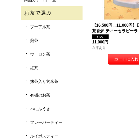
お茶で選ぶ
【16,500円→11,000円
プーアル茶
茶香炉 ティーセラピーラ
煎茶
11,000円
在庫あり
ウーロン茶
紅茶
抹茶入り玄米茶
有機のお茶
べにふうき
フレーバーティー
ルイボスティー