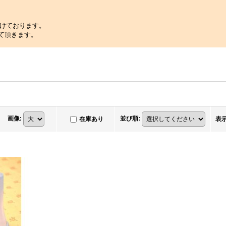
けております。
せて頂きます。
画像
:
並び順
:
在庫あり
表