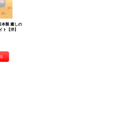
】日本製 癒しの
イト【洋】