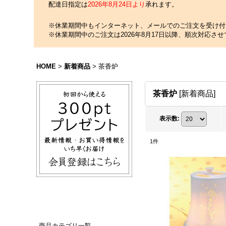
配達日指定は
2026年8月24日より
承れます。
※休業期間中もインターネット、メールでのご注文を受け付
※休業期間中のご注文は2026年8月17日以降、順次対応さ
HOME
>
新着商品
>
茶香炉
茶香炉
[
新着商品
]
表示数
:
1
件
商品カテゴリ一覧