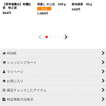
【茶草場農法】有機紅
深蒸し やぶ北 200ｇ
粉末緑茶 40ｇ
茶 牧之原
540
円
864
円
1,080
円
HOME
ショッピングカート
マイページ
お気に入り
最近チェックしたアイテム
特定商取引法表示