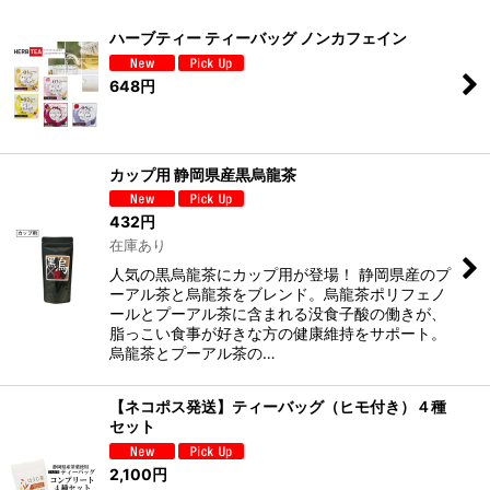
表示数
:
ハーブティー ティーバッグ ノンカフェイン
並び順
:
648
円
絞り込む
カップ用 静岡県産黒烏龍茶
432
円
在庫あり
人気の黒烏龍茶にカップ用が登場！ 静岡県産のプ
ーアル茶と烏龍茶をブレンド。烏龍茶ポリフェノ
ールとプーアル茶に含まれる没食子酸の働きが、
脂っこい食事が好きな方の健康維持をサポート。
烏龍茶とプーアル茶の…
【ネコポス発送】ティーバッグ（ヒモ付き）４種
セット
2,100
円