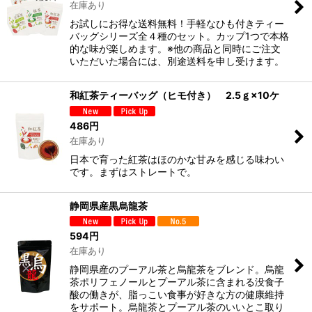
在庫あり
お試しにお得な送料無料！手軽なひも付きティー
バッグシリーズ全４種のセット。カップ1つで本格
的な味が楽しめます。※他の商品と同時にご注文
いただいた場合には、別途送料を申し受けます。
和紅茶ティーバッグ（ヒモ付き） 2.5ｇ×10ケ
486
円
在庫あり
日本で育った紅茶はほのかな甘みを感じる味わい
です。まずはストレートで。
静岡県産黒烏龍茶
594
円
在庫あり
静岡県産のプーアル茶と烏龍茶をブレンド。烏龍
茶ポリフェノールとプーアル茶に含まれる没食子
酸の働きが、脂っこい食事が好きな方の健康維持
をサポート。烏龍茶とプーアル茶のいいとこ取り