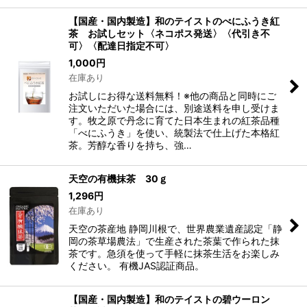
【国産・国内製造】和のテイストのべにふうき紅
茶 お試しセット〈ネコポス発送〉〈代引き不
可〉〈配達日指定不可〉
1,000
円
在庫あり
お試しにお得な送料無料！※他の商品と同時にご
注文いただいた場合には、別途送料を申し受けま
す。牧之原で丹念に育てた日本生まれの紅茶品種
「べにふうき」を使い、統製法で仕上げた本格紅
茶。芳醇な香りを持ち、強…
天空の有機抹茶 30ｇ
1,296
円
在庫あり
天空の茶産地 静岡川根で、世界農業遺産認定「静
岡の茶草場農法」で生産された茶葉で作られた抹
茶です。急須を使って手軽に抹茶生活をお楽しみ
ください。 有機JAS認証商品。
【国産・国内製造】和のテイストの碧ウーロン