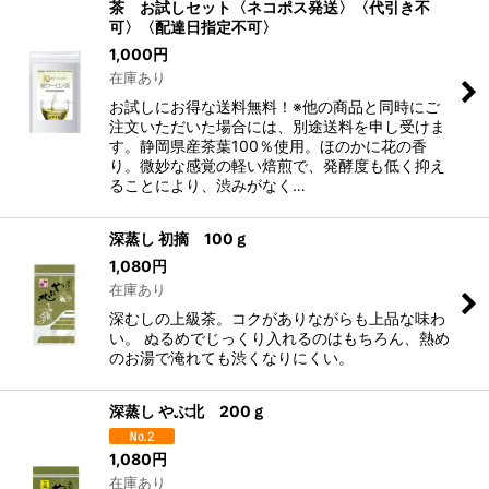
茶 お試しセット〈ネコポス発送〉〈代引き不
可〉〈配達日指定不可〉
1,000
円
在庫あり
お試しにお得な送料無料！※他の商品と同時にご
注文いただいた場合には、別途送料を申し受けま
す。静岡県産茶葉100％使用。ほのかに花の香
り。微妙な感覚の軽い焙煎で、発酵度も低く抑え
ることにより、渋みがなく…
深蒸し 初摘 100ｇ
1,080
円
在庫あり
深むしの上級茶。コクがありながらも上品な味わ
い。 ぬるめでじっくり入れるのはもちろん、熱め
のお湯で淹れても渋くなりにくい。
深蒸し やぶ北 200ｇ
1,080
円
在庫あり