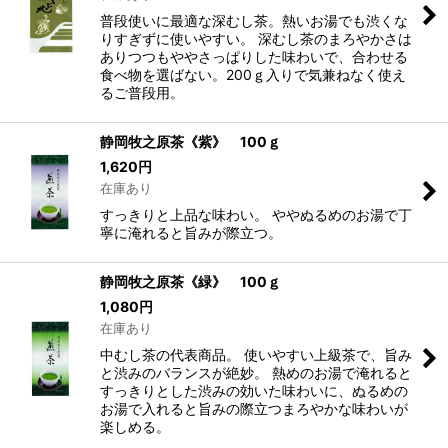
普段使いに最適な深むし茶。熱いお湯でも渋くな
りすぎずに使いやすい。 深むし茶のまろやかさは
ありつつもややさっぱりした味わいで、合わせる
食べ物を選ばない。200ｇ入りで気兼ねなく使え
るご普段用。
静岡牧之原茶《紫》 100ｇ
1,620
円
在庫あり
すっきりと上品な味わい。 ややぬるめのお湯で丁
寧に淹れると旨みが際立つ。
静岡牧之原茶《緑》 100ｇ
1,080
円
在庫あり
中むし茶の代表商品。 使いやすい上級茶で、旨み
と渋みのバランスが絶妙。 熱めのお湯で淹れると
すっきりとした渋みの効いた味わいに、ぬるめの
お湯で入れると旨みの際立つまろやかな味わいが
楽しめる。