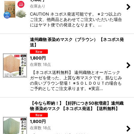
在庫あり
CAUTION ネコポス発送可能です。 ※２つ以上の
ご注文、他商品とあわせてご注文いただいた場合
にはヤマト便での発送となります。 …
遠州織物 茶染めマスク（ブラウン） 【ネコポス発
送】
1,800
円
在庫数 18点
【ネコポス送料無料】 遠州織物とオーガニック
ガーゼを使った、上質な布マスクです。肌なじみ
の良いブラウン登場！ ※ＳＯＬＤＯＵＴの場合も
ご予約としてご注文承ります。※実店…
【今なら即納！】【好評につき50枚増産】遠州織
物 茶染めマスク 【ネコポス発送】【送料無料】
1,800
円
在庫数 18点