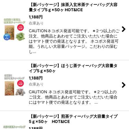
【新パッケージ】抹茶入玄米茶ティーバッグ大容
量タイプ5ｇ×50ヶ HOT&ICE
並び順
:
1,188
円
在庫あり
絞り込む
CAUTIONネコポス発送可能です。 ※２つ以上のご
注文、他商品とあわせてご注文いただいた場合に
はヤマト便での発送となります。 ネコポス発送可
能。うれしい大容量パッケージ。こだわりの深む
し…
【新パッケージ】ほうじ茶ティーバッグ大容量タ
イプ5ｇ×50ヶ
1,188
円
在庫あり
CAUTION ネコポス発送可能です。 ※２つ以上の
ご注文、他商品とあわせてご注文いただいた場合
にはヤマト便での発送となります。 …
【新パッケージ】煎茶ティーバッグ大容量タイプ
5ｇ×50ヶ HOT&ICE
1,188
円