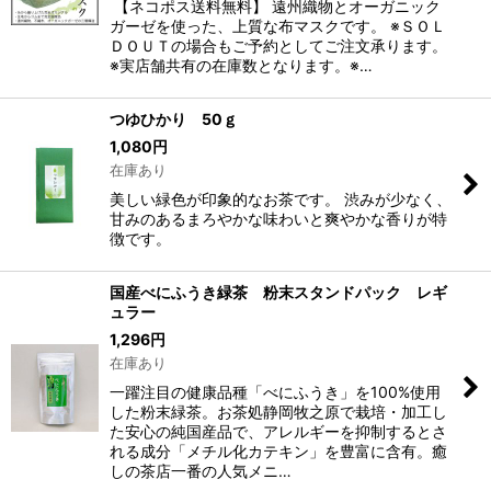
【ネコポス送料無料】 遠州織物とオーガニック
ガーゼを使った、上質な布マスクです。 ※ＳＯＬ
ＤＯＵＴの場合もご予約としてご注文承ります。
※実店舗共有の在庫数となります。※…
つゆひかり 50ｇ
1,080
円
在庫あり
美しい緑色が印象的なお茶です。 渋みが少なく、
甘みのあるまろやかな味わいと爽やかな香りが特
徴です。
国産べにふうき緑茶 粉末スタンドパック レギ
ュラー
1,296
円
在庫あり
一躍注目の健康品種「べにふうき」を100%使用
した粉末緑茶。お茶処静岡牧之原で栽培・加工し
た安心の純国産品で、アレルギーを抑制するとさ
れる成分「メチル化カテキン」を豊富に含有。癒
しの茶店一番の人気メニ…