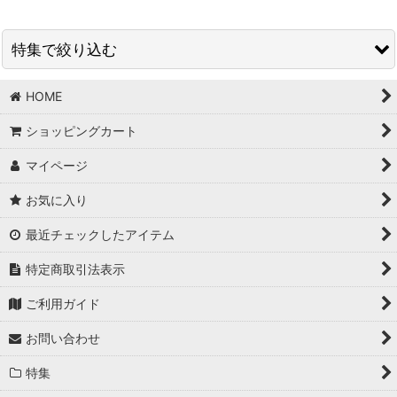
並び順
:
特集で絞り込む
絞り込む
HOME
【形で選ぶ】リーフタイプ
ショッピングカート
【形で選ぶ】ティーバッグタイプ
マイページ
【種類で選ぶ】緑茶
お気に入り
【種類で選ぶ】紅茶・烏龍茶・プーアール茶
最近チェックしたアイテム
【種類で選ぶ】その他
特定商取引法表示
送料コミコミ価格
ご利用ガイド
ほうじ茶
お問い合わせ
抹茶入玄米茶
特集