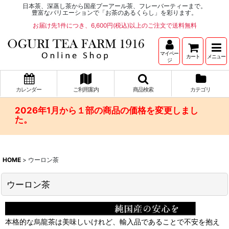
日本茶、深蒸し茶から国産プーアール茶、フレーバーティーまで。
豊富なバリエーションで「お茶のあるくらし」を彩ります。
お届け先1件につき、6,600円(税込)以上のご注文で送料無料
マイペー
カート
メニュー
ジ
カレンダー
ご利用案内
商品検索
カテゴリ
2026年1月から１部の商品の価格を変更しまし
た。
HOME
>
ウーロン茶
ウーロン茶
本格的な烏龍茶は美味しいけれど、輸入品であることで不安を抱え