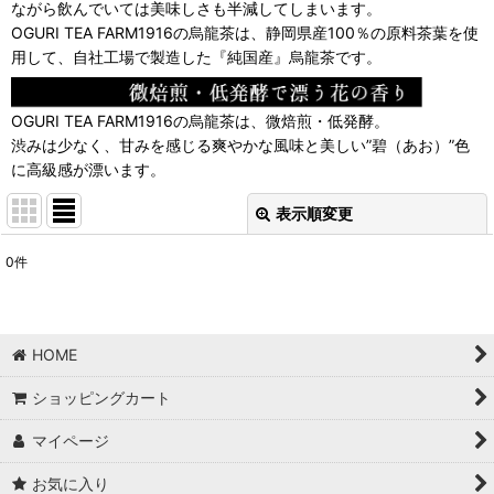
ながら飲んでいては美味しさも半減してしまいます。
OGURI TEA FARM1916の烏龍茶は、静岡県産100％の原料茶葉を使
用して、自社工場で製造した『純国産』烏龍茶です。
OGURI TEA FARM1916の烏龍茶は、微焙煎・低発酵。
渋みは少なく、甘みを感じる爽やかな風味と美しい”碧（あお）”色
に高級感が漂います。
表示順変更
閉じる
0
件
表示数
:
並び順
:
HOME
絞り込む
ショッピングカート
マイページ
お気に入り